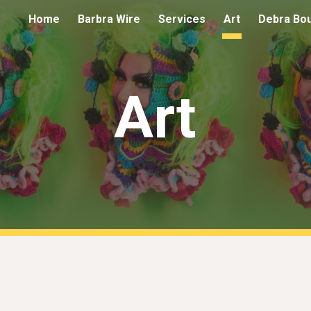
Home
Barbra Wire
Services
Art
Debra Bou
ip to main content
Skip to navigat
Art